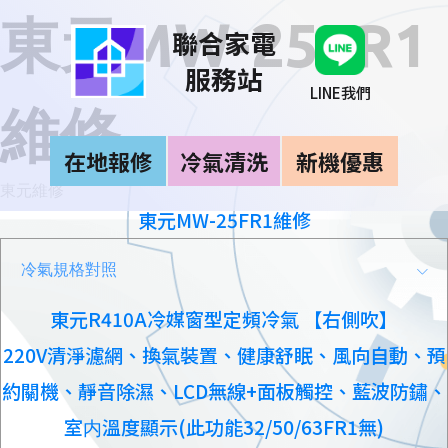
東元MW-25FR1
聯合家電
服務站
LINE我們
維修
在地報修
冷氣清洗
新機優惠
東元維修
東元MW-25FR1維修
冷氣規格對照
東元R410A冷媒窗型定頻冷氣 【右側吹】
220V清淨濾網、換氣裝置、健康舒眠、風向自動、預
約關機、靜音除濕、LCD無線+面板觸控、藍波防鏽、
室内溫度顯示(此功能32/50/63FR1無)