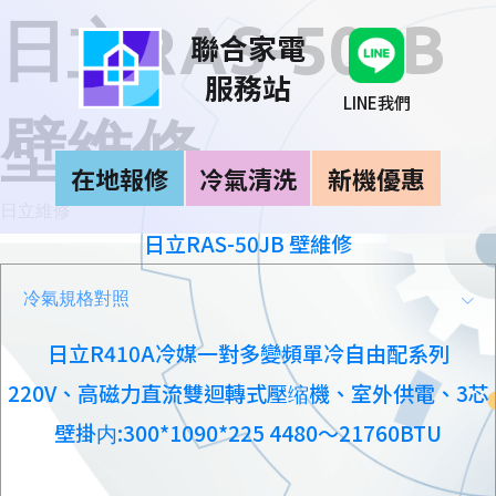
日立RAS-50JB
聯合家電
服務站
LINE我們
壁維修
在地報修
冷氣清洗
新機優惠
日立維修
日立RAS-50JB 壁維修
冷氣規格對照
日立R410A冷媒一對多變頻單冷自由配系列
220V、高磁力直流雙迴轉式壓缩機、室外供電、3芯
壁掛内:300*1090*225 4480〜21760BTU