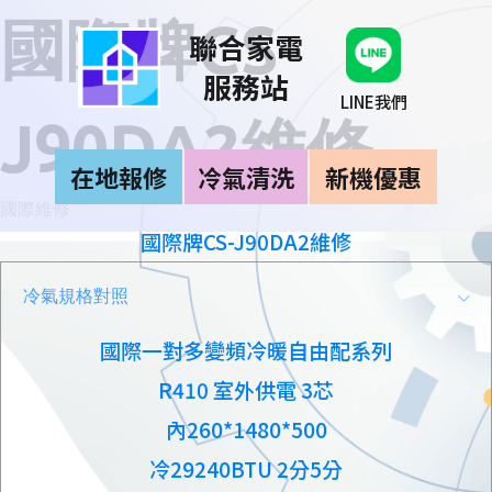
國際牌CS-
聯合家電
服務站
LINE我們
J90DA2維修
在地報修
冷氣清洗
新機優惠
國際維修
國際牌CS-J90DA2維修
冷氣規格對照
國際一對多變頻冷暖自由配系列
R410 室外供電 3芯
內260*1480*500
冷29240BTU 2分5分