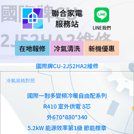
國際牌CU-
聯合家電
服務站
LINE我們
2J52HA2維修
在地報修
冷氣清洗
新機優惠
國際維修
國際牌CU-2J52HA2維修
冷氣規格對照
國際一對多變頻冷暖自由配系列
R410 室外供電 3芯
外670*880*340
5.2kW 能源效率第1級 節能標章