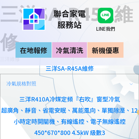
三洋SA-R45A維
聯合家電
服務站
LINE我們
修
在地報修
冷氣清洗
新機優惠
三洋維修
三洋SA-R45A維修
冷氣規格對照
三洋R410A冷媒定頻『右吹』窗型冷氣
超廣角、靜音、省電安眠、萬能風向、單獨除溼、12
小時定時開關機、有線遙控、電子無線遙控
450*670*800 4.5kW 級數3